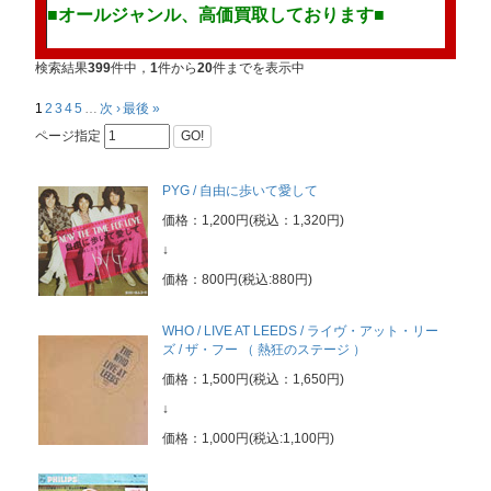
■オールジャンル、高価買取しております■
高価買取リストも沢山ございます。随時更新中！！詳しくは
コチラ
か
検索結果
399
件中，
1
件から
20
件までを表示中
1
2
3
4
5
…
次 ›
最後 »
当店のモッズ/スカ/2 トーン[MODS/SKA/2 TONE]コーナーでは
ページ指定
GO!
半世紀前に英国でモッズが誕生して以来、モッズが好み親しんできた
り揃えています。60'Sビート・グループ、ノーザン・ソウル、スカ
PYG / 自由に歩いて愛して
ニューソウル、UKソウル、ネオモッズ、2TONE、スキンヘッズなど
ルに捉われずリアル・モッズ達がステップを踏んだダンス・ミュージ
価格：1,200円(税込：1,320円)
ーツとなる音楽全般となりますので、入門編からマニア向けの超マイ
↓
いラインナップとなっています。
価格：800円(税込:880円)
また、当店では
モッズ・ビート・ディスク・ガイド
に掲載の名
取り揃えておりますので、是非ご覧下さい。
WHO / LIVE AT LEEDS / ライヴ・アット・リー
ズ / ザ・フー （ 熱狂のステージ ）
価格：1,500円(税込：1,650円)
↓
価格：1,000円(税込:1,100円)