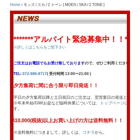
Home
›
モッズ / スカ / 2 トーン [ MODS / SKA / 2 TONE ]
*******アルバイト緊急募集中！！******
※詳しくはこちらをご覧下さい
ご注文はお電話でもお受け致しております
ので、ぜひご利用ください。
TEL:
072-986-8717
( 受付時間 13:00〜21:00 )
夕方集荷に間に合う限り即日発送！！
平日の夕方集荷以降と土日祝日のご注文は、翌営業日の発送となりま
※年末年始/GW/お盆など臨時休業については、
トップページ
にてお
す。
\10,000(税抜)以上お買い上げの方は送料無料！！
※送料無料につきまして、詳しくは、
コチラ
から。