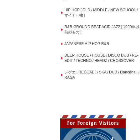
HIP HOP [ OLD / MIDDLE / NEW SCHOOL /
マイナー物 ]
R&B-GROUND BEAT-ACID JAZZ [ 1999年以
前のもの ]
JAPANESE HIP HOP-R&B
DEEP HOUSE / HOUSE / DISCO DUB / RE-
EDIT / TECHNO / HEADZ / CROSSOVER
レゲエ [ REGGAE ] / SKA / DUB / Dancehall /
RAGA