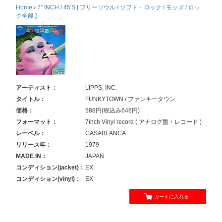
Home
›
7'' INCH / 45'S [ フリーソウル / ソフト・ロック / モッズ / ロッ
ク全般 ]
アーティスト：
LIPPS, INC.
タイトル：
FUNKYTOWN / ファンキータウン
価格：
588円(税込み646円)
フォーマット：
7inch Vinyl record ( アナログ盤・レコード )
レーベル：
CASABLANCA
リリース年：
1979
MADE IN：
JAPAN
コンディション(jacket)：
EX
コンディション(vinyl)：
EX
カートに入れる