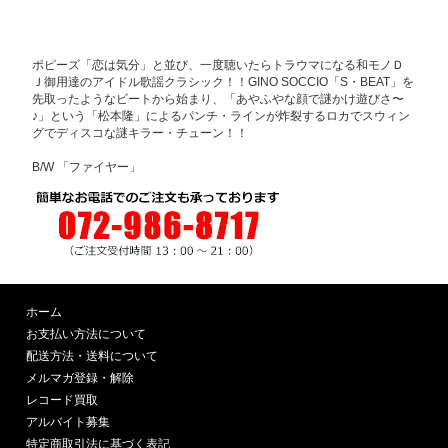
ポピーズ「恋は気分」と並び、一度聴いたらトラウマになる和モノＤ
Ｊ御用達のアイドル歌謡クラシック！！GINO SOCCIO「S・BEAT」を
先取ったようなビートから始まり、「あやふやな顔で謎かけ遊びさ〜
♪」という「松本隆」によるパンチ・ラインが炸裂するロカでスウィン
グでディスコな謎キラー・チューン！！
B/W 「ファイヤー」
ホーム
お支払い方法について
配送方法・送料について
メルマガ登録・解除
レコード買取
アルバイト募集
特定商取引法に基づく表記