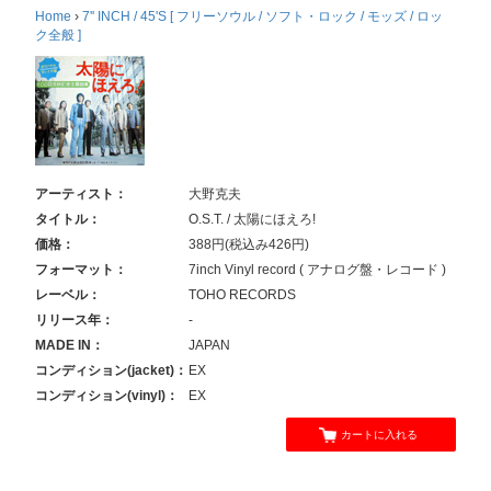
Home
›
7'' INCH / 45'S [ フリーソウル / ソフト・ロック / モッズ / ロッ
ク全般 ]
アーティスト：
大野克夫
タイトル：
O.S.T. / 太陽にほえろ!
価格：
388円(税込み426円)
フォーマット：
7inch Vinyl record ( アナログ盤・レコード )
レーベル：
TOHO RECORDS
リリース年：
-
MADE IN：
JAPAN
コンディション(jacket)：
EX
コンディション(vinyl)：
EX
カートに入れる