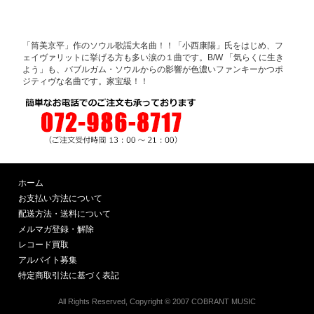
「筒美京平」作のソウル歌謡大名曲！！「小西康陽」氏をはじめ、フ
ェイヴァリットに挙げる方も多い涙の１曲です。B/W 「気らくに生き
よう」も、バブルガム・ソウルからの影響が色濃いファンキーかつポ
ジティヴな名曲です。家宝級！！
ホーム
お支払い方法について
配送方法・送料について
メルマガ登録・解除
レコード買取
アルバイト募集
特定商取引法に基づく表記
All Rights Reserved, Copyright © 2007 COBRANT MUSIC