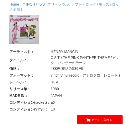
Home
›
7'' INCH / 45'S [ フリーソウル / ソフト・ロック / モッズ / ロッ
ク全般 ]
アーティスト：
HENRY MANCINI
O.S.T. / THE PINK PANTHER THEME / ピン
タイトル：
ク・パンサーのテーマ
価格：
488円(税込み536円)
フォーマット：
7inch Vinyl record ( アナログ盤・レコード )
レーベル：
RCA
リリース年：
1980
MADE IN：
JAPAN
コンディション(jacket)：
EX
コンディション(vinyl)：
EX
カートに入れる