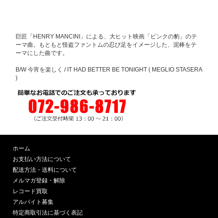
巨匠「HENRY MANCINI」による、大ヒット映画「ピンクの豹」のテ
ーマ曲。もともと怪盗ファントムの忍び足をイメージした、泥棒をテ
ーマにした曲です。
B/W 今宵を楽しく / IT HAD BETTER BE TONIGHT ( MEGLIO STASERA
)
ホーム
お支払い方法について
配送方法・送料について
メルマガ登録・解除
レコード買取
アルバイト募集
特定商取引法に基づく表記