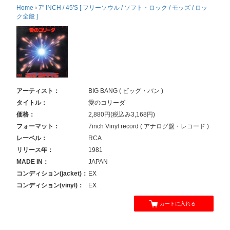
Home
›
7'' INCH / 45'S [ フリーソウル / ソフト・ロック / モッズ / ロッ
ク全般 ]
アーティスト：
BIG BANG ( ビッグ・バン )
タイトル：
愛のコリーダ
価格：
2,880円(税込み3,168円)
フォーマット：
7inch Vinyl record ( アナログ盤・レコード )
レーベル：
RCA
リリース年：
1981
MADE IN：
JAPAN
コンディション(jacket)：
EX
コンディション(vinyl)：
EX
カートに入れる