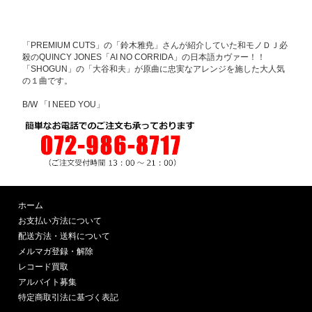
「PREMIUM CUTS」の「鈴木雅尭」さんが紹介していた和モノＤＪ必
殺のQUINCY JONES「AI NO CORRIDA」の日本語カヴァー！！
「SHOGUN」の「大谷和夫」が原曲に忠実なアレンジを施した大人気
の１曲です。
B/W 「I NEED YOU」
ホーム
お支払い方法について
配送方法・送料について
メルマガ登録・解除
レコード買取
アルバイト募集
特定商取引法に基づく表記