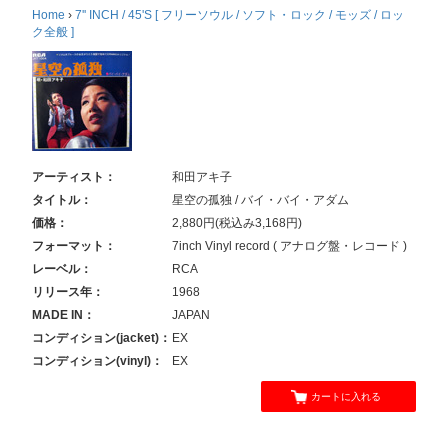
Home
›
7'' INCH / 45'S [ フリーソウル / ソフト・ロック / モッズ / ロッ
ク全般 ]
アーティスト：
和田アキ子
タイトル：
星空の孤独 / バイ・バイ・アダム
価格：
2,880円(税込み3,168円)
フォーマット：
7inch Vinyl record ( アナログ盤・レコード )
レーベル：
RCA
リリース年：
1968
MADE IN：
JAPAN
コンディション(jacket)：
EX
コンディション(vinyl)：
EX
カートに入れる