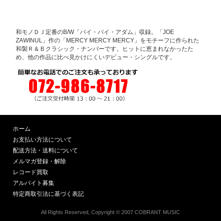
和モノＤＪ定番のB/W「バイ・バイ・アダム」収録。「JOE
ZAWINUL」作の「MERCY MERCY MERCY」をモチーフに作られた
和製Ｒ＆Ｂクラシック・ナンバーです。ヒットに恵まれなかったた
め、他の作品に比べ見かけにくいデビュー・シングルです。
ホーム
お支払い方法について
配送方法・送料について
メルマガ登録・解除
レコード買取
アルバイト募集
特定商取引法に基づく表記
All Rights Reserved, Copyright © 2007 COBRANT MUSIC